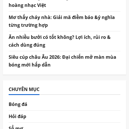
hoàng nhạc Việt
Mơ thấy cháy nhà: Giải mã điềm báo &ý nghĩa
từng trường hợp
Ăn nhiều bưởi có tốt không? Lợi ích, rủi ro &
cách dùng đúng
Siêu cúp châu Âu 2026: Đại chiến mở màn mùa
bóng mới hấp dẫn
CHUYÊN MỤC
Bóng đá
Hỏi đáp
Sổ mơ