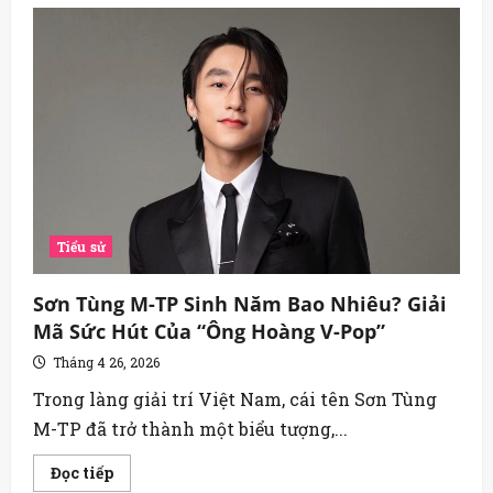
Tỉnh
Nào
Đông
Dân
Nhất
Việt
Nam:
Lộ
Trình
Phát
Triển
&
Tiềm
Năng
Tiểu sử
Sơn Tùng M-TP Sinh Năm Bao Nhiêu? Giải
Mã Sức Hút Của “Ông Hoàng V-Pop”
Tháng 4 26, 2026
Trong làng giải trí Việt Nam, cái tên Sơn Tùng
M-TP đã trở thành một biểu tượng,...
Read
Đọc tiếp
more