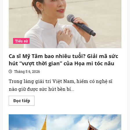
Số
Gì?
Giải
Mã
Chi
Tiết
Từng
Trường
Hợp
Chuẩn
Nhất
Tiểu sử
2026
Ca sĩ Mỹ Tâm bao nhiêu tuổi? Giải mã sức
hút “vượt thời gian” của Họa mi tóc nâu
Tháng 5 6, 2026
Trong làng giải trí Việt Nam, hiếm có nghệ sĩ
nào giữ được sức hút bền bỉ...
Read
Đọc tiếp
more
about
Ca
sĩ
Mỹ
Tâm
bao