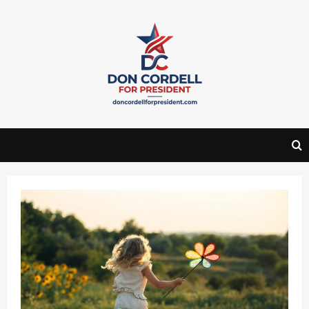
Skip
to
content