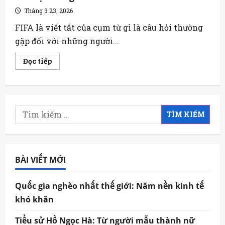
Tháng 3 23, 2026
FIFA là viết tắt của cụm từ gì là câu hỏi thường
gặp đối với những người...
Read
Đọc tiếp
more
about
Cùng
Xôi
Lạc
TV
giải
Tìm
đáp
FIFA
kiếm
là
cho:
viết
tắt
của
BÀI VIẾT MỚI
cụm
từ
gì?
Quốc gia nghèo nhất thế giới: Năm nền kinh tế
khó khăn
Tiểu sử Hồ Ngọc Hà: Từ người mẫu thành nữ