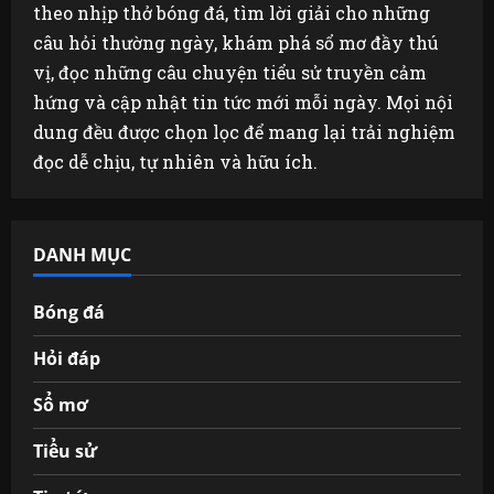
theo nhịp thở bóng đá, tìm lời giải cho những
câu hỏi thường ngày, khám phá sổ mơ đầy thú
vị, đọc những câu chuyện tiểu sử truyền cảm
hứng và cập nhật tin tức mới mỗi ngày. Mọi nội
dung đều được chọn lọc để mang lại trải nghiệm
đọc dễ chịu, tự nhiên và hữu ích.
DANH MỤC
Bóng đá
Hỏi đáp
Sổ mơ
Tiểu sử