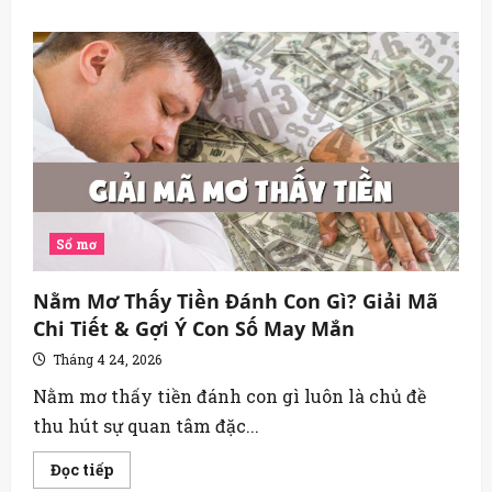
about
Sơn
Tùng
M-
TP
Sinh
Năm
Bao
Nhiêu?
Giải
Mã
Sức
Hút
Của
“Ông
Hoàng
Sổ mơ
V-
Pop”
Nằm Mơ Thấy Tiền Đánh Con Gì? Giải Mã
Chi Tiết & Gợi Ý Con Số May Mắn
Tháng 4 24, 2026
Nằm mơ thấy tiền đánh con gì luôn là chủ đề
thu hút sự quan tâm đặc...
Read
Đọc tiếp
more