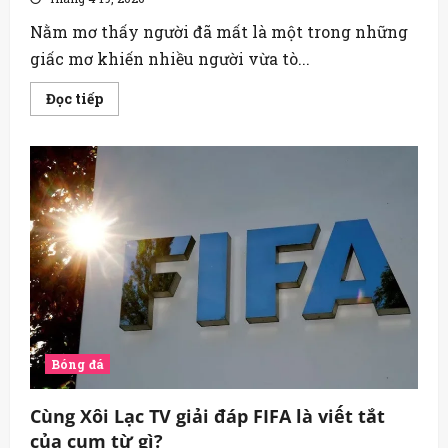
Nằm mơ thấy người đã mất là một trong những
giấc mơ khiến nhiều người vừa tò...
Read
Đọc tiếp
more
about
Nằm
mơ
thấy
người
đã
mất
đánh
số
gì?
Giải
mã
giấc
mơ
chi
tiết
Bóng đá
Cùng Xôi Lạc TV giải đáp FIFA là viết tắt
của cụm từ gì?