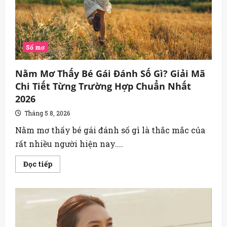
Sổ mơ
Nằm Mơ Thấy Bé Gái Đánh Số Gì? Giải Mã
Chi Tiết Từng Trường Hợp Chuẩn Nhất
2026
Tháng 5 8, 2026
Nằm mơ thấy bé gái đánh số gì là thắc mắc của
rất nhiều người hiện nay....
Read
Đọc tiếp
more
about
Nằm
Mơ
Thấy
Bé
Gái
Đánh