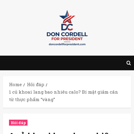
Skip
to
content
Home
Hỏi đáp
1 củ khoai lang bao nhiêu calo? Bí mật giảm cân
từ thực phẩm “vàng”
Hỏi đáp