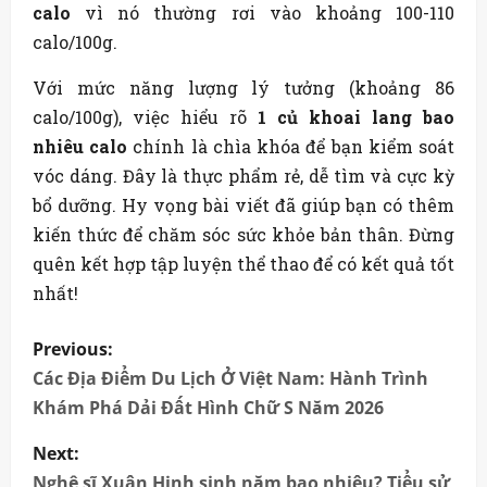
calo
vì nó thường rơi vào khoảng 100-110
calo/100g.
Với mức năng lượng lý tưởng (khoảng 86
calo/100g), việc hiểu rõ
1 củ khoai lang bao
nhiêu calo
chính là chìa khóa để bạn kiểm soát
vóc dáng. Đây là thực phẩm rẻ, dễ tìm và cực kỳ
bổ dưỡng. Hy vọng bài viết đã giúp bạn có thêm
kiến thức để chăm sóc sức khỏe bản thân. Đừng
quên kết hợp tập luyện thể thao để có kết quả tốt
nhất!
P
Previous:
o
Các Địa Điểm Du Lịch Ở Việt Nam: Hành Trình
Khám Phá Dải Đất Hình Chữ S Năm 2026
s
Next:
t
Nghệ sĩ Xuân Hinh sinh năm bao nhiêu? Tiểu sử