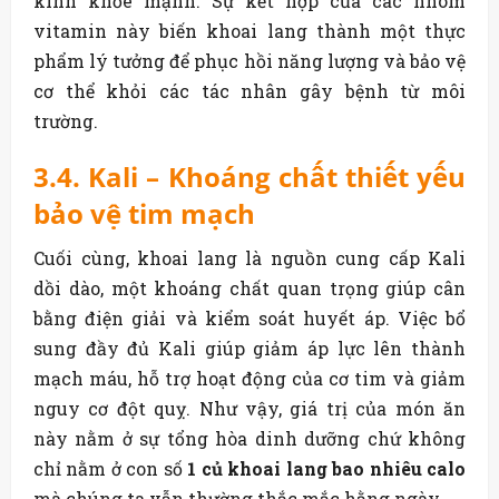
kinh khỏe mạnh. Sự kết hợp của các nhóm
vitamin này biến khoai lang thành một thực
phẩm lý tưởng để phục hồi năng lượng và bảo vệ
cơ thể khỏi các tác nhân gây bệnh từ môi
trường.
3.4. Kali – Khoáng chất thiết yếu
bảo vệ tim mạch
Cuối cùng, khoai lang là nguồn cung cấp Kali
dồi dào, một khoáng chất quan trọng giúp cân
bằng điện giải và kiểm soát huyết áp. Việc bổ
sung đầy đủ Kali giúp giảm áp lực lên thành
mạch máu, hỗ trợ hoạt động của cơ tim và giảm
nguy cơ đột quỵ. Như vậy, giá trị của món ăn
này nằm ở sự tổng hòa dinh dưỡng chứ không
chỉ nằm ở con số
1 củ khoai lang bao nhiêu calo
mà chúng ta vẫn thường thắc mắc hằng ngày.