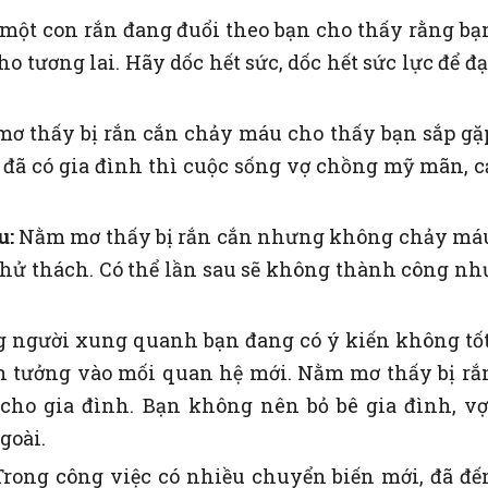
ột con rắn đang đuổi theo bạn cho thấy rằng bạ
 tương lai. Hãy dốc hết sức, dốc hết sức lực để đạ
ơ thấy bị rắn cắn chảy máu cho thấy bạn sắp gặ
đã có gia đình thì cuộc sống vợ chồng mỹ mãn, c
u:
Nằm mơ thấy bị rắn cắn nhưng không chảy má
 thử thách. Có thể lần sau sẽ không thành công nh
 người xung quanh bạn đang có ý kiến ​​không tốt
n tưởng vào mối quan hệ mới. Nằm mơ thấy bị rắ
cho gia đình. Bạn không nên bỏ bê gia đình, vợ
goài.
Trong công việc có nhiều chuyển biến mới, đã đế