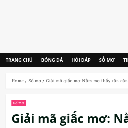
Skip
to
content
TRANG CHỦ
BÓNG ĐÁ
HỎI ĐÁP
SỔ MƠ
T
Home
Sổ mơ
Giải mã giấc mơ: Nằm mơ thấy rắn cắ
Sổ mơ
Giải mã giấc mơ: N