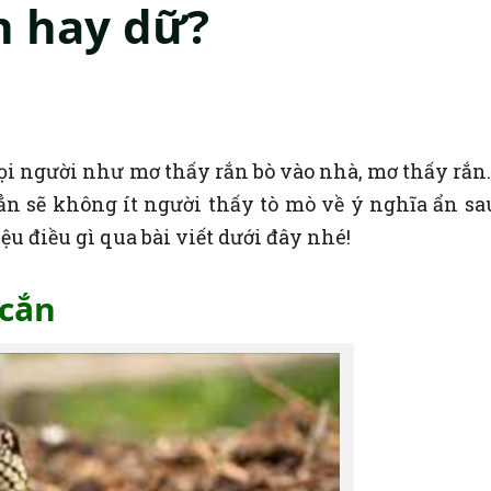
h hay dữ?
mọi người như mơ thấy rắn bò vào nhà, mơ thấy rắn
n sẽ không ít người thấy tò mò về ý nghĩa ẩn sa
u điều gì qua bài viết dưới đây nhé!
 cắn