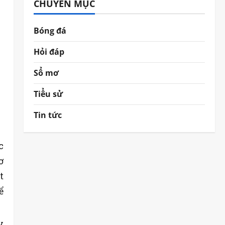
CHUYÊN MỤC
Bóng đá
Hỏi đáp
Sổ mơ
Tiểu sử
Tin tức
c
ơ
t
ể
y