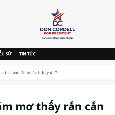
IỂU SỬ
TIN TỨC
n mình báo điềm lành hay dữ?
ằm mơ thấy rắn cắn